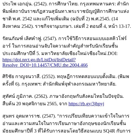
ประไพ เอกอุ่น. (2542). การศึกษาไทย. กรุงเทพมหานคร: สำนัก
พิมพ์สถาบันราชภัฏสวนสุนันทา.พระราชบัญญัติการศึกษาแห่ง
ชาติ พ.ศ. 2542 และแก้ไขเพิ่มเติม (ฉบับที่ 2) พ.ศ.2545. (14
สิงหาคม 2542). ราชกิจจานุเบกษา. เล่มที่ 2 ตอนที่ 4, หน้า 13-17.
รัตนภัณฑ์ เลิศคำฟู. (2547). การใช้วิธีการสอนแบบเอสคิวโฟร์
อาร์ ในการสอนอ่านจับใจความสำคัญสำหรับนักเรียนชั้น
ประถมศึกษาปีที่ 5. มหาวิทยาลัยเชียงใหม่/เชียงใหม่.DOI:
https://doi.nrct.go.th/ListDoi/listDetail?
Resolve_DOI=10.14457/CMU.the.2004.466
ศิริชัย กาญจนวาสี. (2552). ทฤษฎีการทดสอบแบบดั้งเดิม. (พิมพ
ครั้งที่ 6). กรุงเทพฯ: สำนักพิมพ์จุฬาลงกรณมหาวิทยาลัย.
สุทัศน์ ภูมิภาค. (2562). ภาษาอังกฤษกับสังคมไทยในปัจจุบัน.
สืบค้น 20 พฤศจิกายน 2565, จาก
https://rb.gy/3jbpyj
สุนทร อุตมหาราช. (2547). “การเปรียบเทียบความเข้าใจในการ
อ่านและความสนใจในการเรียนภาษาอังกฤษของนักเรียนชั้น
มัธยมศึกษาปีที่ 3 ที่ได้รับการสอนโดยวิธีสอนแบบ SQ4R กับการ