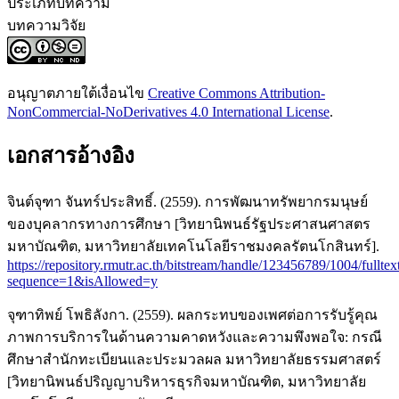
ประเภทบทความ
บทความวิจัย
อนุญาตภายใต้เงื่อนไข
Creative Commons Attribution-
NonCommercial-NoDerivatives 4.0 International License
.
เอกสารอ้างอิง
จินต์จุฑา จันทร์ประสิทธิ์. (2559). การพัฒนาทรัพยากรมนุษย์
ของบุคลากรทางการศึกษา [วิทยานิพนธ์รัฐประศาสนศาสตร
มหาบัณฑิต, มหาวิทยาลัยเทคโนโลยีราชมงคลรัตนโกสินทร์].
https://repository.rmutr.ac.th/bitstream/handle/123456789/1004/fullte
sequence=1&isAllowed=y
จุฑาทิพย์ โพธิลังกา. (2559). ผลกระทบของเพศต่อการรับรู้คุณ
ภาพการบริการในด้านความคาดหวังและความพึงพอใจ: กรณี
ศึกษาสำนักทะเบียนและประมวลผล มหาวิทยาลัยธรรมศาสตร์
[วิทยานิพนธ์ปริญญาบริหารธุรกิจมหาบัณฑิต, มหาวิทยาลัย