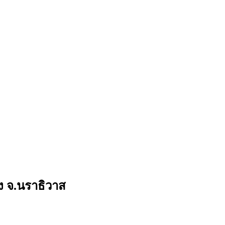
ง จ.นราธิวาส