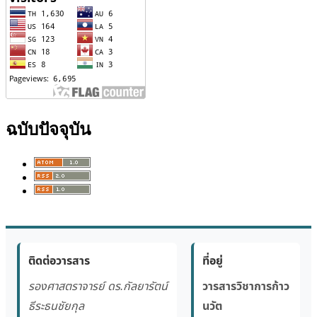
ฉบับปัจจุบัน
ติดต่อวารสาร
ที่อยู่
รองศาสตราจารย์ ดร.กัลยารัตน์
วารสารวิชาการก้าว
ธีระธนชัยกุล
นวัต