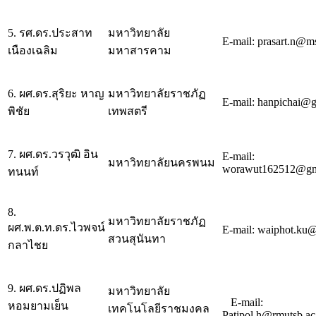
5. รศ.ดร.ประสาท
มหาวิทยาลัย
E-mail: prasart.n@ms
เนืองเฉลิม
มหาสารคาม
6. ผศ.ดร.สุริยะ หาญ
มหาวิทยาลัยราชภัฏ
E-mail: hanpichai@
พิชัย
เทพสตรี
7. ผศ.ดร.วรวุฒิ อิน
E-mail:
มหาวิทยาลัยนครพนม
worawut162512@gm
ทนนท์
8.
มหาวิทยาลัยราชภัฏ
ผศ.พ.ต.ท.ดร.ไวพจน์
E-mail: waiphot.ku@
สวนสุนันทา
กลาไชย
9. ผศ.ดร.ปฏิพล
มหาวิทยาลัย
E-mail:
หอมยามเย็น
เทคโนโลยีราชมงคล
Patipol.h@rmutsb.ac