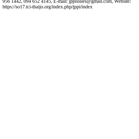
956 1442, 094 652 4145, E-mail: jppissues@gmail.com, Website:
https://so17.tci-thaijo.org/index.php/jppi/index