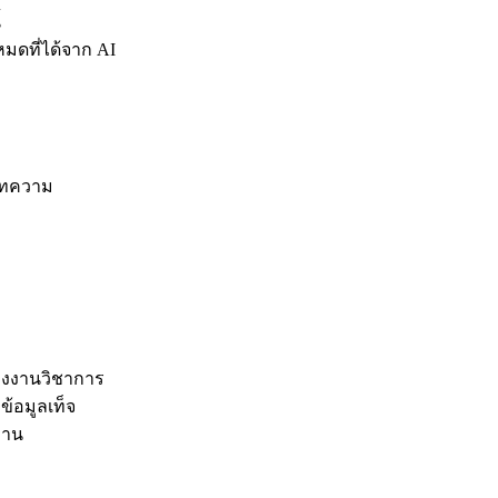
้
หมดที่ได้จาก AI
งบทความ
องงานวิชาการ
งข้อมูลเท็จ
งาน