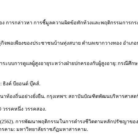
ื่อง การกล่าวหา การชี้มูลความผิดข้อทักท้วงและพฤติกรรมการกร
รษฐกิจพอเพียงของประชาชนบ้านทุ่งสบาย ตำบลเขากวางทอง อำเภอหน
บการดูแลผู้สูงอายุระหว่างฝ่ายปกครองกับผู้สูงอายุ: กรณีศึกษา
ิงค์ บียอนด์ บุ๊คส์.
ท้องถิ่นอย่างยั่งยืน. กรุงเทพฯ: สถาบันบัณฑิตพัฒนบริหารศาสตร
 วรรคหนึ่ง วรรคสอง.
ะคณะ. (2562). การพัฒนาพฤติกรรมในการดำรงชีวิตตามหลักปรัชญาข
าสารคาม: มหาวิทยาลัยราชภัฏมหาสารคาม.