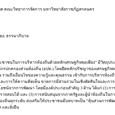
ิต คณะวิทยาการจัดการ มหาวิทยาลัยราชภัฏสกลนคร
ียง, ธรรมาภิบาล
าชนในการบริหารท้องถิ่นด้วยหลักเศรษฐกิจพอเพียง” มีวัตถุประ
ปกครองส่วนท้องถิ่น (อปท.) โดยยึดหลักปรัชญาของเศรษฐกิจพอเพ
รวมถึงเงื่อนไขของความรู้และคุณธรรม เข้ากับการบริหารท้องถิ่นเ
ู้และการให้ความคิดเห็น ขาดการมีส่วนร่วมในเชิงตัดสินใจและกา
โยชน์จากการพัฒนา โดยมีองค์ประกอบสำคัญ 3 ด้าน ได้แก่ (1) กา
รวจสอบได้ และ (3) การสนับสนุนจากภาครัฐและผู้นำท้องถิ่นในการ
นทุกระดับ ส่งเสริมให้ประชาชนมีบทบาทเป็น “หุ้นส่วนการพัฒนา”
 และยั่งยืน