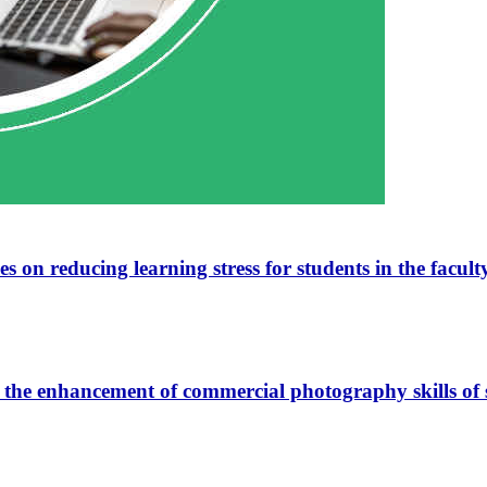
s on reducing learning stress for students in the facul
the enhancement of commercial photography skills of s