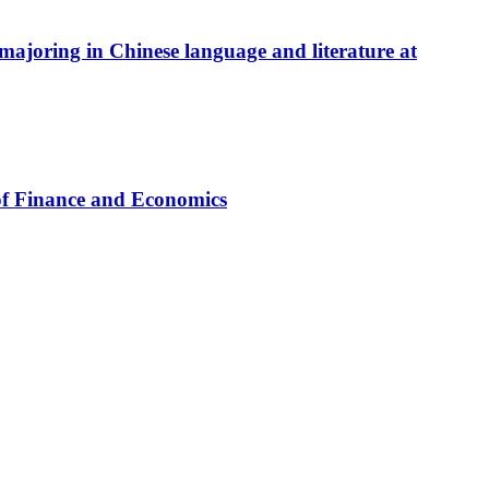
 majoring in Chinese language and literature at
 of Finance and Economics